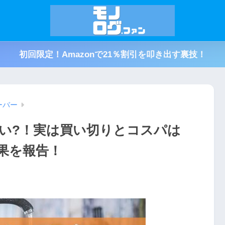
初回限定！Amazonで21％割引を叩き出す裏技！
ーバー
い?！実は買い切りとコスパは
果を報告！