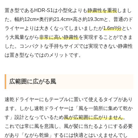
置き型であるHDR-S1は小型化よりも
静粛性を重視
しまし
た。幅約12cm×奥行約21.4cm×高さ約19.3cmと、普通のド
ライヤーよりは大きくなってしまいましたが
1.6m³/分
とい
う大風量ながら
非常に高い静粛性
を実現することができま
した。コンパクトな手持ちサイズでは実現できない静粛性
は置き型ならではのメリットです。
広範囲に広がる風
速乾ドライヤーにもテーブルに置いて使えるタイプがあり
ます。しかし速乾ドライヤーは「風を一箇所に集めて乾か
す」設計となっているため
風が広範囲に広がりません
。
これでは常に風を意識し、風が髪に当たるようにする必要
があり「ながら乾燥」するには快適とはいえませんでし