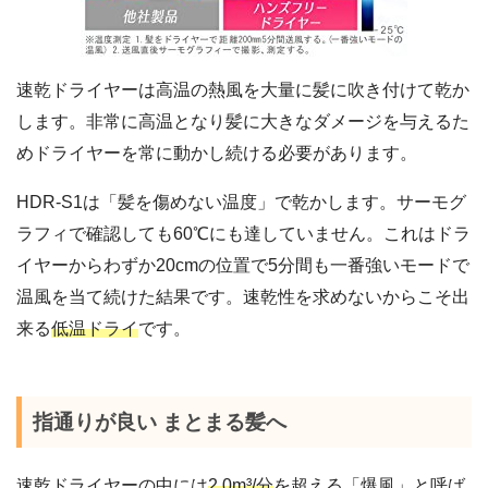
速乾ドライヤーは高温の熱風を大量に髪に吹き付けて乾か
します。非常に高温となり髪に大きなダメージを与えるた
めドライヤーを常に動かし続ける必要があります。
HDR-S1は「髪を傷めない温度」で乾かします。サーモグ
ラフィで確認しても60℃にも達していません。これはドラ
イヤーからわずか20cmの位置で5分間も一番強いモードで
温風を当て続けた結果です。速乾性を求めないからこそ出
来る
低温ドライ
です。
指通りが良い まとまる髪へ
速乾ドライヤーの中には
2.0m³/分
を超える「爆風」と呼ば