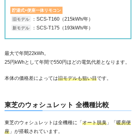
貯湯式+便座一体リモコン
：SCS-T160（215kWh/年）
旧モデル
：SCS-T175（193kWh/年）
新モデル
最大で年間22kWh。
25円kWhとして年間で550円ほどの電気代差となります。
本体の価格差によっては
旧モデルも狙い目
です。
東芝のウォシュレット 全機種比較
東芝のウォシュレットは全機種に「
オート脱臭
」「
暖房便
座
」が搭載されています。