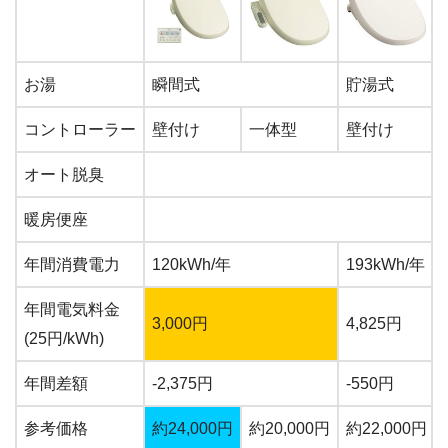
お湯
瞬間式
貯湯式
コントローラー
壁付け
一体型
壁付け
オート脱臭
暖房便座
年間消費電力
120kWh/年
193kWh/年
年間電気料金
3,000円
4,825円
(25円/kWh)
年間差額
-2,375円
-550円
参考価格
約24,000円
約20,000円
約22,000円