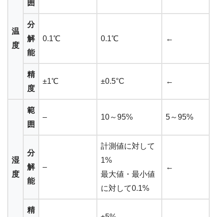
囲
分
温
解
0.1℃
0.1℃
←
度
能
精
±1℃
±0.5°C
←
度
範
–
10～95%
5～95%
囲
計測値に対して
分
湿
1%
解
–
←
度
最大値・最小値
能
に対して0.1%
精
–
±5%
←