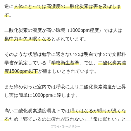
逆に
人体にとっては高濃度の二酸化炭素は害を及ぼしま
す
。
二酸化炭素の濃度が高い環境（1000ppm程度）では人は
集中力を欠き眠くなる
とされています。
そのような状態は勉学に適さないのは明白ですので文部科
学省が策定している「
学校衛生基準
」では、
二酸化炭素濃
度1500ppm以下
が望ましいとされています。
また締め切った室内では呼吸によリ二酸化炭素濃度が上昇
し実は簡単に1000ppmに達します。
高い二酸化炭素濃度環境下では
眠くはなるが眠りが浅くな
る
ため「寝ているのに疲れが取れない」「常に眠たい」と
プライバシーポリシー
いうような症状が出ることがあります。