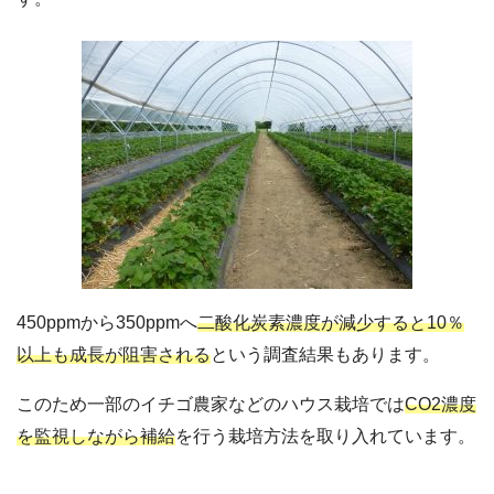
450ppmから350ppmへ
二酸化炭素濃度が減少すると10％
以上も成長が阻害される
という調査結果もあります。
このため一部のイチゴ農家などのハウス栽培では
CO2濃度
を監視しながら補給
を行う栽培方法を取り入れています。