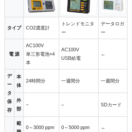
トレンドモニタ
データロガ
タイプ
CO2濃度計
ー
ー
AC100V
AC100V
電 源
単三形電池×4
←
USB給電
本
デ
本
24時間分
一週間分
一週間分
ー
体
タ
外
保
−
–
SDカード
部
存
範
0～3000 ppm
0～5000 ppm
←
囲