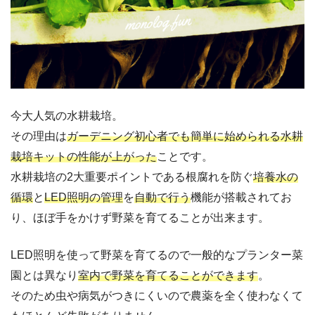
今大人気の水耕栽培。
その理由は
ガーデニング初心者でも簡単に始められる水耕
栽培キットの性能が上がった
ことです。
水耕栽培の2大重要ポイントである根腐れを防ぐ
培養水の
循環
と
LED照明の管理
を
自動で行う
機能が搭載されてお
り、ほぼ手をかけず野菜を育てることが出来ます。
LED照明を使って野菜を育てるので一般的なプランター菜
園とは異なり
室内で野菜を育てることができます
。
そのため虫や病気がつきにくいので農薬を全く使わなくて