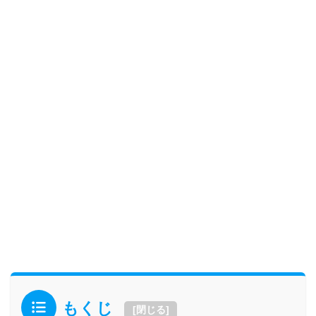
もくじ
[
閉じる
]