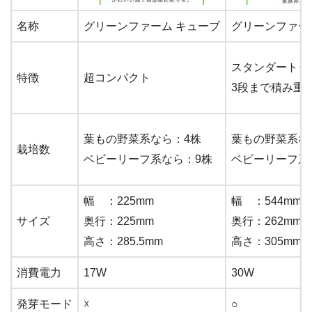
名称
グリーンファーム キューブ
グリーンファー
スタンダートタ
特徴
超コンパクト
3段まで積み重
葉もの野菜系なら：4株
葉もの野菜系な
栽培数
ベビーリーフ系なら：9株
ベビーリーフ系
幅 ：225mm
幅 ：544mm
サイズ
奥行：225mm
奥行：262mm
高さ：285.5mm
高さ：305mm
消費電力
17W
30W
発芽モード
☓
○