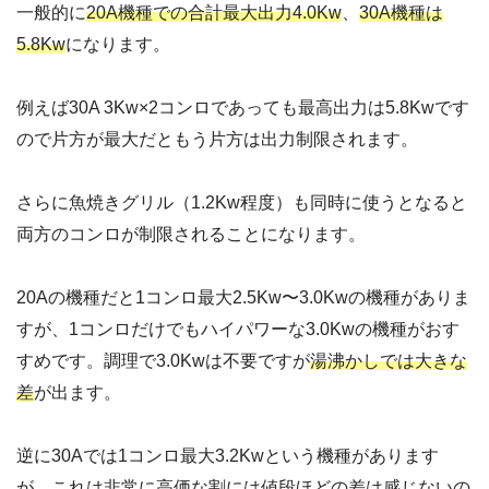
一般的に
20A機種での合計最大出力4.0Kw
、
30A機種は
5.8Kw
になります。
例えば30A 3Kw×2コンロであっても最高出力は5.8Kwです
ので片方が最大だともう片方は出力制限されます。
さらに魚焼きグリル（1.2Kw程度）も同時に使うとなると
両方のコンロが制限されることになります。
20Aの機種だと1コンロ最大2.5Kw〜3.0Kwの機種がありま
すが、1コンロだけでもハイパワーな3.0Kwの機種がおす
すめです。調理で3.0Kwは不要ですが
湯沸かしでは大きな
差
が出ます。
逆に30Aでは1コンロ最大3.2Kwという機種があります
が、これは非常に高価な割には値段ほどの差は感じないの