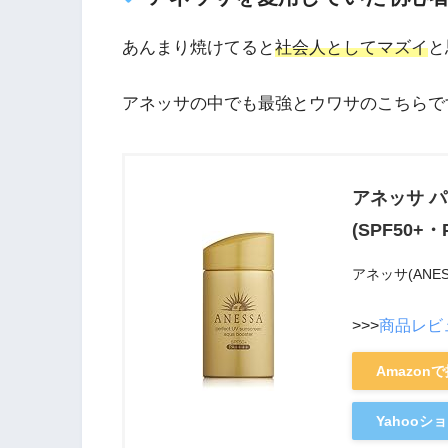
あんまり焼けてると
社会人としてマズイ
と
アネッサの中でも最強とウワサのこちらで
アネッサ 
(SPF50+・
アネッサ(ANES
>>>
商品レビ
Amazon
Yahoo