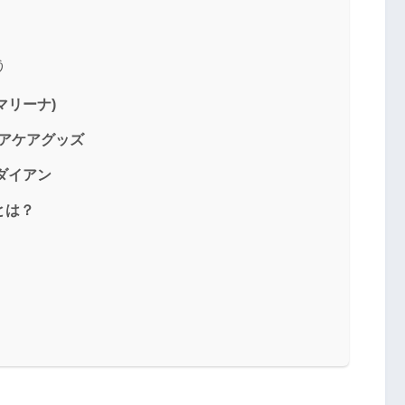
う
 マリーナ)
アケアグッズ
ダイアン
とは？