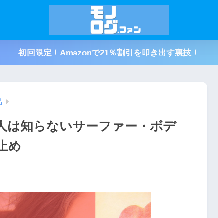
初回限定！Amazonで21％割引を叩き出す裏技！
品
人は知らないサーファー・ボデ
止め