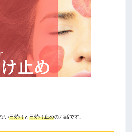
ない
日焼け
と
日焼け止め
のお話です。